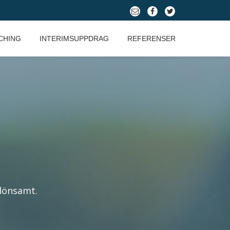
fa-
fa-
fa-
envelope-
facebook
twitter
CHING
INTERIMSUPPDRAG
REFERENSER
o
 lönsamt.