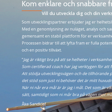
Kom enklare och snabbare f
Vill du utveckla dig och din ve
Som utvecklingspartner erbjuder jag er helhetslö
Med en genomlysning av nuläget, analys och sam
gemensamt en stabil plattform för er verksamhe
Processen bidrar till att lyfta fram er fulla pote
och en positiv tillväxt.
”
Jag är riktigt bra på att se helheter i verksamh
Som certifierad coach har jag verktygen för att 
Att stödja utvecklingsvägen och de tillhörande 
det stöd som just ni behöver det är mitt huvud
När ni når era mål är är jag i mål. Det som är vik
sätt, samtidigt som ni mår bra på vägen mot må
Åke Sandklef