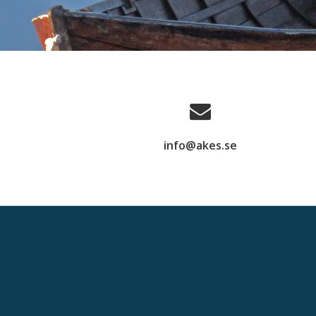
info@akes.se
Sekundär
meny