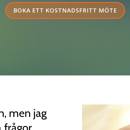
ETIKETT
BOKA ETT KOSTNADSFRITT MÖTE
FÖR
KNAPP
I
SIDHUVUD:BOKA
ETT
KOSTNADSFRITT
MÖTE
en, men jag
 frågor.