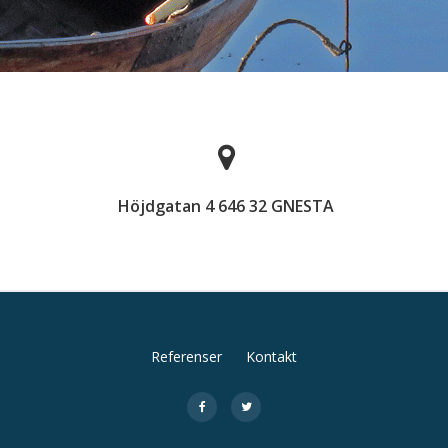
Höjdgatan 4 646 32 GNESTA
Referenser
Kontakt
fa-
fa-
facebook
twitter