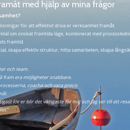
ramåt med hjälp av mina frågor
rksamhet?
sningar för att effektivt driva er verksamhet framåt.
tal om önskat framtida läge, kombinerat med processlednin
ts framtid.
ntial, skapa effektiv struktur, hitta samarbeten, skapa långsi
eter och team.
få fram era möjligheter snabbare.
processerna, coacha och vara precis
mål.
tigast för er blir det viktigaste för mig och jag ser till att 
let.
”